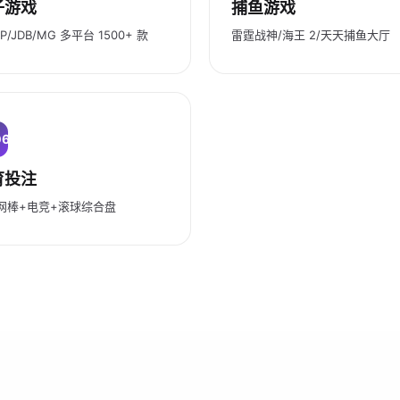
子游戏
捕鱼游戏
PP/JDB/MG 多平台 1500+ 款
雷霆战神/海王 2/天天捕鱼大厅
06
育投注
网棒+电竞+滚球综合盘