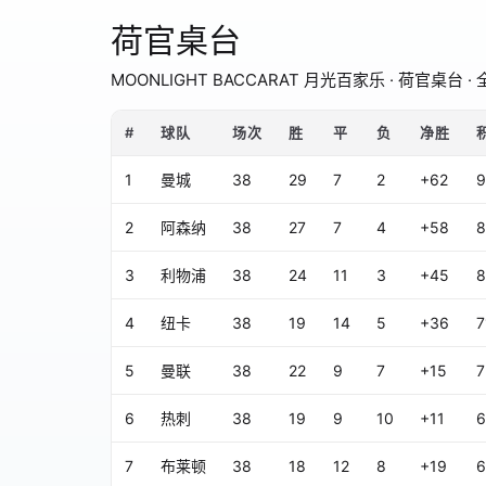
荷官桌台
MOONLIGHT BACCARAT 月光百家乐 · 荷官桌台 
#
球队
场次
胜
平
负
净胜
1
曼城
38
29
7
2
+62
9
2
阿森纳
38
27
7
4
+58
8
3
利物浦
38
24
11
3
+45
8
4
纽卡
38
19
14
5
+36
7
5
曼联
38
22
9
7
+15
7
6
热刺
38
19
9
10
+11
6
7
布莱顿
38
18
12
8
+19
6