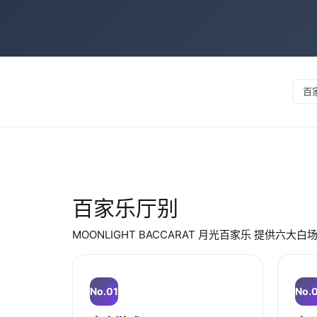
百
百家乐厅别
MOONLIGHT BACCARAT 月光百家乐 提供
No.01
No.